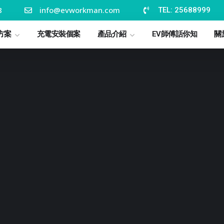
8
info@evworkman.com
TEL: 25688999
方案
充電安裝個案
產品介紹
EV師傅話你知
關