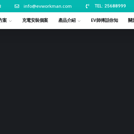
8
info@evworkman.com
TEL: 25688999
方案
充電安裝個案
產品介紹
EV師傅話你知
關