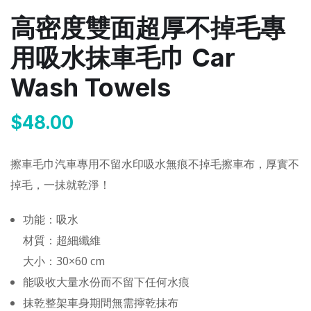
高密度雙面超厚不掉毛專
用吸水抹車毛巾 Car
Wash Towels
$
48.00
擦車毛巾汽車專用不留水印吸水無痕不掉毛擦車布，厚實不
掉毛，一抺就乾淨！
功能：吸水
材質：超細纖維
大小：30×60 cm
能吸收大量水份而不留下任何水痕
抹乾整架車身期間無需擰乾抹布