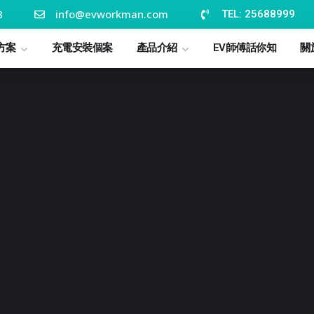
8
info@evworkman.com
TEL: 25688999
方案
充電安裝個案
產品介紹
EV師傅話你知
關