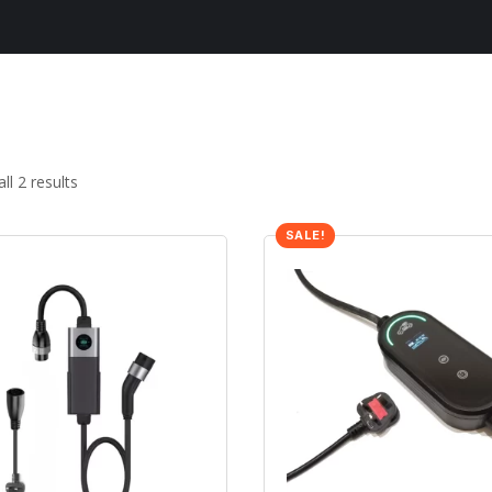
ll 2 results
SALE!