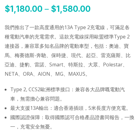
$
1,180.00
–
$
1,580.00
我們推出了一款高度通用的13A Type 2充電線，可滿足各
種電動汽車的充電需求。這款充電線採用歐盟標準Type 2
連接器，兼容眾多知名品牌的電動車型，包括：奧迪、寶
馬、梅賽德斯-奔馳、保時捷、現代、起亞、雷克薩斯、比
亞迪、捷豹、雷諾、Smart、特斯拉、大眾、Polestar、
NETA、ORA、AION、MG、MAXUS。
Type 2, CCS2歐洲標準接口：兼容各大品牌嘅電動汽
車，無需擔心兼容問題。
最大支援13A輸出：適合香港插頭，5米長度方便充電。
國際認證保障：取得國際認可合格產品證書同報告，一換
一，充電安全無憂。