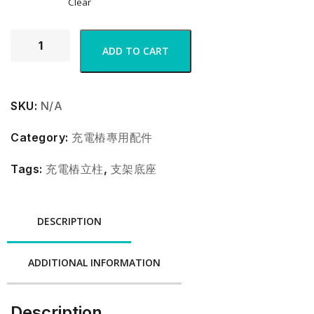
Clear
ADD TO CART
SKU:
N/A
Category:
充電樁專用配件
Tags:
充電樁立柱
,
支架底座
DESCRIPTION
ADDITIONAL INFORMATION
Description