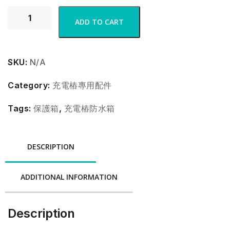
ADD TO CART
SKU:
N/A
Category:
充電樁專用配件
Tags:
保護箱
,
充電樁防水箱
DESCRIPTION
ADDITIONAL INFORMATION
Description