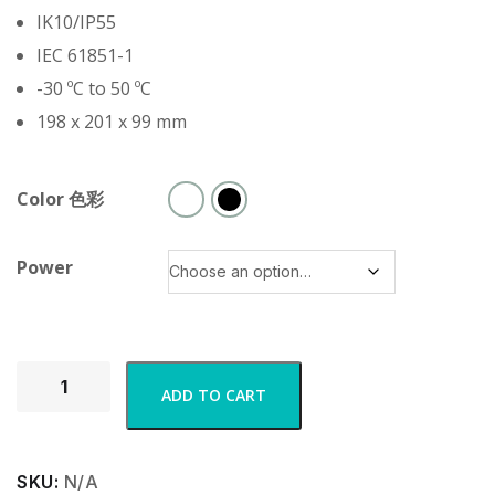
IK10/IP55
IEC 61851-1
-30 ºC to 50 ºC
198 x 201 x 99 mm
Color 色彩
Power
ADD TO CART
SKU:
N/A