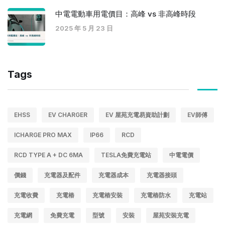
中電電動車用電價目：高峰 vs 非高峰時段
2025 年 5 月 23 日
Tags
EHSS
EV CHARGER
EV 屋苑充電易資助計劃
EV師傅
ICHARGE PRO MAX
IP66
RCD
RCD TYPE A + DC 6MA
TESLA免費充電站
中電電價
價錢
充電器及配件
充電器成本
充電器接頭
充電收費
充電樁
充電樁安裝
充電樁防水
充電站
充電網
免費充電
型號
安裝
屋苑安裝充電