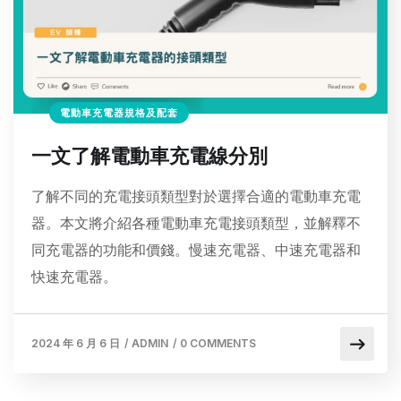
電動車充電器規格及配套
一文了解電動車充電線分別
了解不同的充電接頭類型對於選擇合適的電動車充電
器。本文將介紹各種電動車充電接頭類型，並解釋不
同充電器的功能和價錢。慢速充電器、中速充電器和
快速充電器。
2024 年 6 月 6 日
/
ADMIN
/
0 COMMENTS