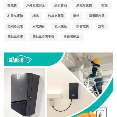
慳電費
戶外充電安全
政府資助
易充站收費
村屋
村屋充電樁
標準
汽車充電器
港燈
漏電斷路器
無網絡充電
用電價目
私人屋苑
節省電費
規格
電動車充電
電動車充電安裝
香港電動車