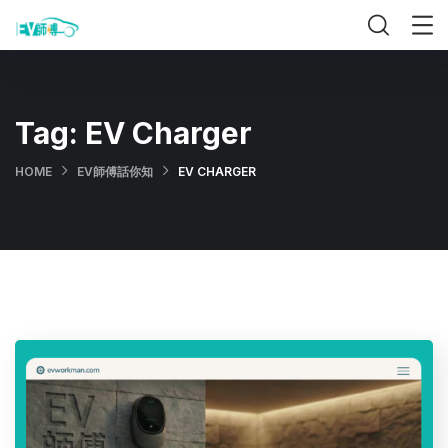
Tag:
EV Charger
HOME
EV師傅話你知
EV CHARGER