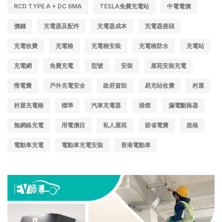
RCD TYPE A + DC 6MA
TESLA免費充電站
中電電價
價錢
充電器及配件
充電器成本
充電器接頭
充電收費
充電樁
充電樁安裝
充電樁防水
充電站
充電網
免費充電
型號
安裝
屋苑安裝充電
慳電費
戶外充電安全
政府資助
易充站收費
村屋
村屋充電樁
標準
汽車充電器
港燈
漏電斷路器
無網絡充電
用電價目
私人屋苑
節省電費
規格
電動車充電
電動車充電安裝
香港電動車