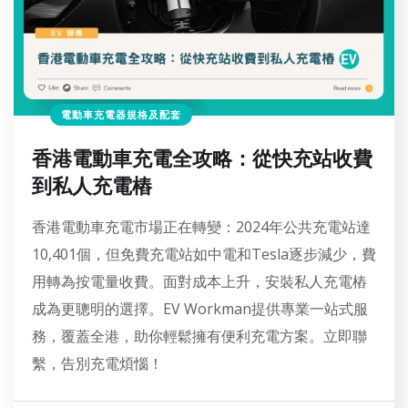
電動車充電器規格及配套
香港電動車充電全攻略：從快充站收費
到私人充電樁
香港電動車充電市場正在轉變：2024年公共充電站達
10,401個，但免費充電站如中電和Tesla逐步減少，費
用轉為按電量收費。面對成本上升，安裝私人充電樁
成為更聰明的選擇。EV Workman提供專業一站式服
務，覆蓋全港，助你輕鬆擁有便利充電方案。立即聯
繫，告別充電煩惱！