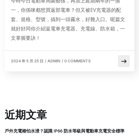
今時今日電動車周圍都係，再加上延期兩年的一換
一，你係咪都想買返部電車？但又被EV充電器的配
套、規格、型號，搞到一頭霧水，好難入口。呢篇文
就好好同你介紹返電車充電器、充電線、防水箱，一
文掌握要訣！
2024 年 5 月 25 日
/
ADMIN
/
0 COMMENTS
近期文章
戶外充電樁怕水浸？認識 IP66 防水等級與電動車充電安全標準