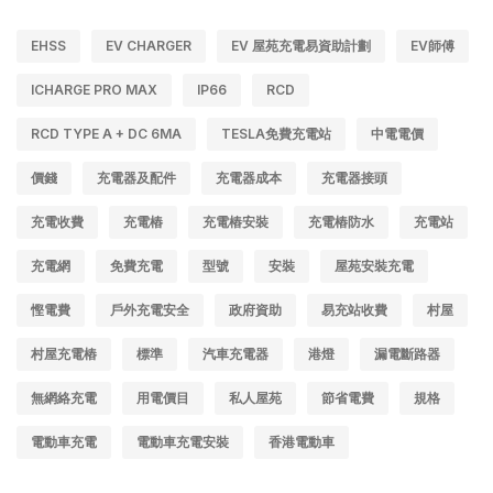
EHSS
EV CHARGER
EV 屋苑充電易資助計劃
EV師傅
ICHARGE PRO MAX
IP66
RCD
RCD TYPE A + DC 6MA
TESLA免費充電站
中電電價
價錢
充電器及配件
充電器成本
充電器接頭
充電收費
充電樁
充電樁安裝
充電樁防水
充電站
充電網
免費充電
型號
安裝
屋苑安裝充電
慳電費
戶外充電安全
政府資助
易充站收費
村屋
村屋充電樁
標準
汽車充電器
港燈
漏電斷路器
無網絡充電
用電價目
私人屋苑
節省電費
規格
電動車充電
電動車充電安裝
香港電動車