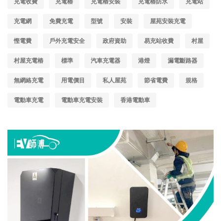
充電收費
充電樁
充電樁安裝
充電樁防水
充電站
充電網
免費充電
型號
安裝
屋苑安裝充電
慳電費
戶外充電安全
政府資助
易充站收費
村屋
村屋充電樁
標準
汽車充電器
港燈
漏電斷路器
無網絡充電
用電價目
私人屋苑
節省電費
規格
電動車充電
電動車充電安裝
香港電動車