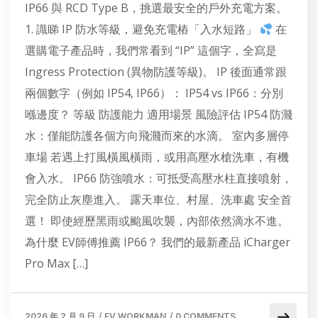
IP66 與 RCD Type B，挑選最安全的戶外充電方案。
1. 識睇 IP 防水等級，避免充電樁「入水短路」
在
選購電子產品時，我們常看到 “IP” 這個字，全寫是
Ingress Protection (異物防護等級)。 IP 後面通常跟
兩個數字（例如 IP54, IP66）： IP54 vs IP66：分別
喺邊度？ 等級 防護能力 適用場景 風險評估 IP54 防濺
水：僅能防護各個方向飛濺而來的水滴。 室內多層停
車場 若遇上打風橫風橫雨，或用高壓水槍洗車，有機
會入水。 IP66 防強噴水：可抵受高壓水柱直接噴射，
完全防止灰塵進入。 露天車位、村屋、洗車處 安全首
選！ 即使經歷黑雨或颱風吹襲，內部依然滴水不進。
為什麼 EV師傅推薦 IP66？ 我們的最新產品 iCharger
Pro Max […]
2026 年 2 月 9 日
/
EV WORKMAN
/
0 COMMENTS