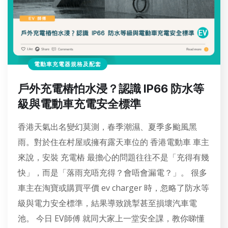
電動車充電器規格及配套
戶外充電樁怕水浸？認識 IP66 防水等
級與電動車充電安全標準
香港天氣出名變幻莫測，春季潮濕、夏季多颱風黑
雨。對於住在村屋或擁有露天車位的 香港電動車 車主
來說，安裝 充電樁 最擔心的問題往往不是「充得有幾
快」，而是「落雨充唔充得？會唔會漏電？」。 很多
車主在淘寶或購買平價 ev charger 時，忽略了防水等
級與電力安全標準，結果導致跳掣甚至損壞汽車電
池。 今日 EV師傅 就同大家上一堂安全課，教你睇懂