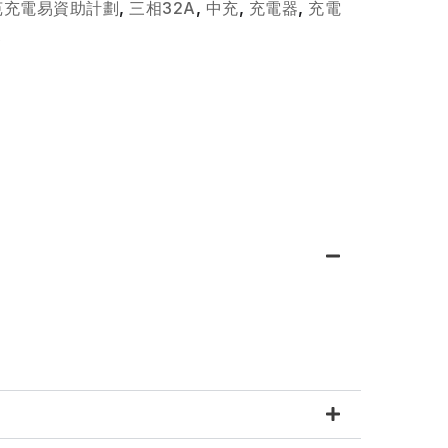
屋苑充電易資助計劃
,
三相32A
,
中充
,
充電器
,
充電
器