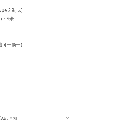
e 2 制式)
)：5米
壞可一換一)
1