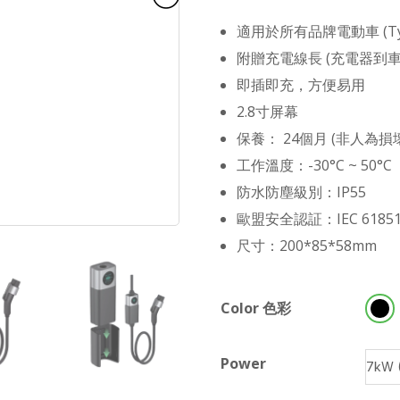
適用於所有品牌電動車 (Typ
附贈充電線長 (充電器到車
即插即充，方便易用
2.8寸屏幕
保養： 24個月 (非人為損
工作溫度：-30°C ~ 50°C
防水防塵級別：IP55
歐盟安全認証：IEC 6185
尺寸：200*85*58mm
Color 色彩
Power