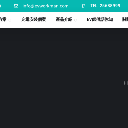
8
info@evworkman.com
TEL: 25688999
方案
充電安裝個案
產品介紹
EV師傅話你知
關
H