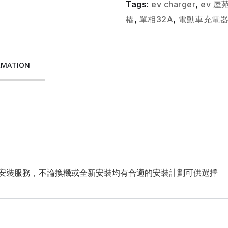
Tags:
ev charger
,
ev 
樁
,
單相32A
,
電動車充電
RMATION
安裝服務，不論換機或全新安裝均有合適的安裝計劃可供選擇